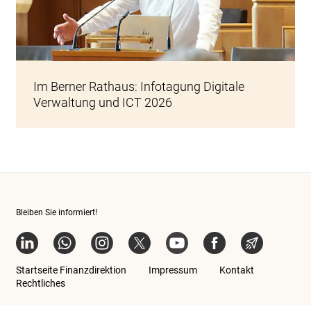
Beat Jakob, Amtsleiter KAIO, an der Infotagung DV und ICT
2026.
Im Berner Rathaus: Infotagung Digitale
Verwaltung und ICT 2026
Bleiben Sie informiert!
LinkedIn
Whatsapp
Instagram BE
X
YouTube
Facebook BE
News-Ab
Startseite Finanzdirektion
Impressum
Kontakt
Rechtliches